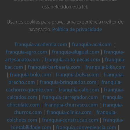
estabelecido nesta lei.
Usamos cookies para prover uma experiência melhor de
navegação.
Política de privacidade
franquia-academia.com
|
franquia-acai.com
|
franquia-agro.com
|
franquia-aluguel.com
|
franquia-
artesanato.com
|
franquia-auto-pecas.com
|
franquia-
bar.com
|
franquia-barbearia.com
|
franquia-bike.com
|
franquia-bolo.com
|
franquia-bolsa.com
|
franquia-
brecho.com
|
franquia-brinquedos.com
|
franquia-
cachorro-quente.com
|
franquia-cafe.com
|
franquia-
calcados.com
|
franquia-carregador.com
|
franquia-
chocolate.com
|
franquia-churrasco.com
|
franquia-
churros.com
|
franquia-clinica.com
|
franquia-
colchoes.com
|
franquia-construcao.com
|
franquia-
contabilidade.com
|
franquia-conveniencia.com
|