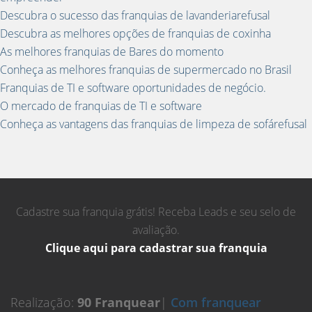
Descubra o sucesso das franquias de lavanderiarefusal
Descubra as melhores opções de franquias de coxinha
As melhores franquias de Bares do momento
Conheça as melhores franquias de supermercado no Brasil
Franquias de TI e software oportunidades de negócio.
O mercado de franquias de TI e software
Conheça as vantagens das franquias de limpeza de sofárefusal
Cadastre sua franquia grátis! Receba Leads e seu selo de
avaliação.
Clique aqui para cadastrar sua franquia
Realização:
90 Franquear
|
Com franquear