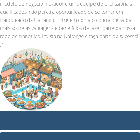
modelo de negócio inovador e uma equipe de profissionais
qualificados, não perca a oportunidade de se tornar um
franqueado da Uairango. Entre em contato conosco e saiba
mais sobre as vantagens e benefícios de fazer parte da nossa
rede de franquias. Invista na Uairango e faça parte do sucesso!
, : , ,
VÍDEO