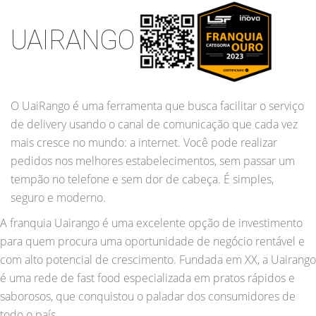
UAIRANGO
O UaiRango é uma ferramenta que busca facilitar o serviço
de delivery usando o canal de comunicação que cada vez
mais cresce no mundo: a internet. Você pode realizar
pedidos nos melhores estabelecimentos, sem passar um
tempão no telefone e sem dor de cabeça. É simples,
seguro e moderno.
A franquia Uairango é uma excelente opção de investimento
para quem procura uma oportunidade de negócio rentável e
com alto potencial de crescimento. Fundada em XX, a Uairango
é uma rede de fast food especializada em pratos rápidos e
saborosos, que conquistou o paladar dos consumidores de
todo o país.