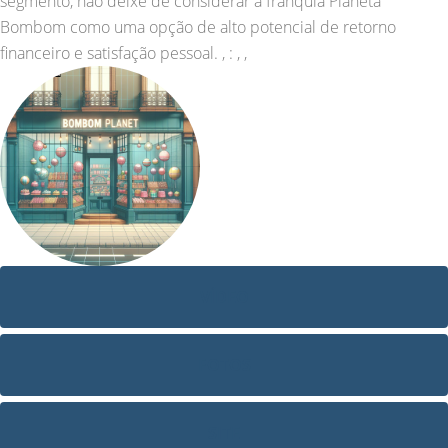
segmento, não deixe de considerar a franquia Planeta
Bombom como uma opção de alto potencial de retorno
financeiro e satisfação pessoal. , : , ,
VÍDEO
FOTOS
SITE