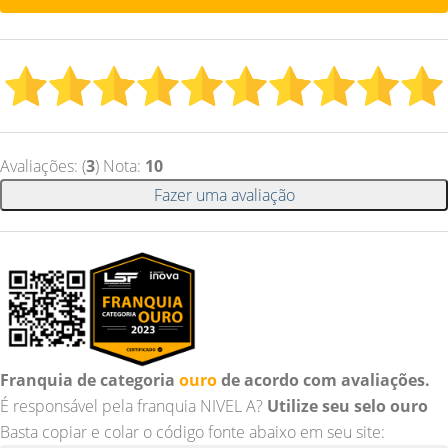
Avaliações: (
3
) Nota:
10
Fazer uma avaliação
Franquia de categoria
ouro
de acordo com avaliações.
É responsável pela franquia NIVEL A?
Utilize seu selo ouro
Basta copiar e colar o código fonte abaixo em seu site: