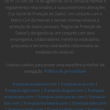
Lei nº 13.709, de 14 de agosto de 2018, inclusive normas e
regulamentos relacionados, e suas posteriores alterações
(“Lei Geral de Proteção de Dados”, em conjunto com o
Marco Civil da Internet e demais normas relativas à
proteção de dados pessoais, “Regras de Proteção de
Dados”), obrigando-se, em conjunto com seus
empregados, colaboradores, membros estatutários,
prepostos e terceiros contratados relacionados ao
estabelecido nesta lei.
Usamos cookies para prover uma experiência melhor de
navegação.
Política de privacidade
franquia-academia.com
|
franquia-acai.com
|
franquia-agro.com
|
franquia-aluguel.com
|
franquia-
artesanato.com
|
franquia-auto-pecas.com
|
franquia-
bar.com
|
franquia-barbearia.com
|
franquia-bike.com
|
franquia-bolo.com
|
franquia-bolsa.com
|
franquia-