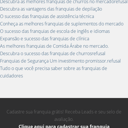
Descubra as melhores franquias de churros no mercadorefusal
Descubra as vantagens das franquias de depilação
O sucesso das franquias de assistência técnica
Conheça as melhores franquias de suplementos do mercado
O sucesso das franquias de escola de inglês e idiomas
Expansão e sucesso das franquias de clínica
As melhores franquias de Comida Árabe no mercado.
Descubra o sucesso das franquias de churrosrefusal
Franquias de Segurança Um investimento promissor.refusal
Tudo o que você precisa saber sobre as franquias de
cuidadores
Cadastre sua franquia grátis! Receba Leads e seu selo de
avaliação.
Clique aqui para cadastrar sua franquia