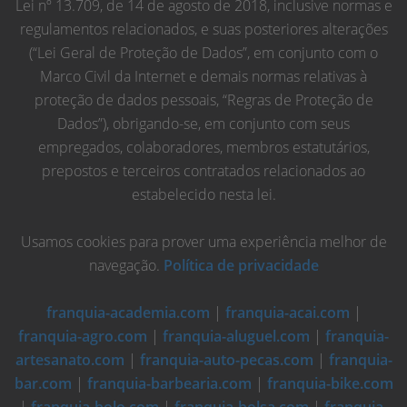
Lei nº 13.709, de 14 de agosto de 2018, inclusive normas e
regulamentos relacionados, e suas posteriores alterações
(“Lei Geral de Proteção de Dados”, em conjunto com o
Marco Civil da Internet e demais normas relativas à
proteção de dados pessoais, “Regras de Proteção de
Dados”), obrigando-se, em conjunto com seus
empregados, colaboradores, membros estatutários,
prepostos e terceiros contratados relacionados ao
estabelecido nesta lei.
Usamos cookies para prover uma experiência melhor de
navegação.
Política de privacidade
franquia-academia.com
|
franquia-acai.com
|
franquia-agro.com
|
franquia-aluguel.com
|
franquia-
artesanato.com
|
franquia-auto-pecas.com
|
franquia-
bar.com
|
franquia-barbearia.com
|
franquia-bike.com
|
franquia-bolo.com
|
franquia-bolsa.com
|
franquia-