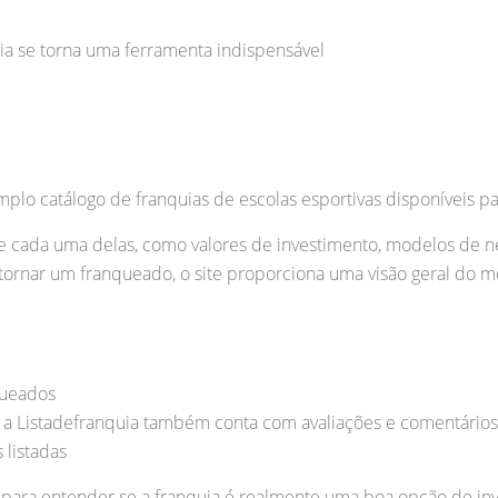
ia se torna uma ferramenta indispensável
plo catálogo de franquias de escolas esportivas disponíveis p
 cada uma delas, como valores de investimento, modelos de ne
 tornar um franqueado, o site proporciona uma visão geral do 
queados
 a Listadefranquia também conta com avaliações e comentários
 listadas
 para entender se a franquia é realmente uma boa opção de in