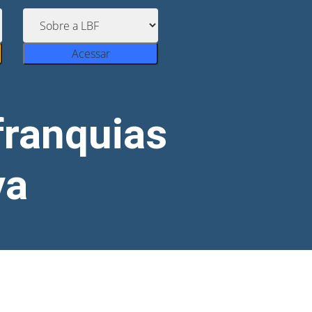
Acessar
franquias
va