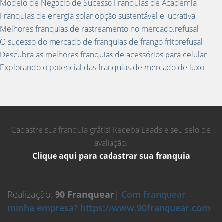
Modelo de Negócio de Sucesso Franquias de Academia
Franquias de energia solar opção sustentável e lucrativa
Melhores franquias de rastreamento no mercado.refusal
O sucesso do mercado de franquias de frango fritorefusal
Descubra as melhores franquias de acessórios para celular
Explorando o potencial das franquias de mercado de luxo
Cadastre sua franquia grátis! Receba Leads e seu selo de
avaliação.
Clique aqui para cadastrar sua franquia
Realização:
90 Franquear
|
Com franquear
minha empresa? https://www.90franquear.com