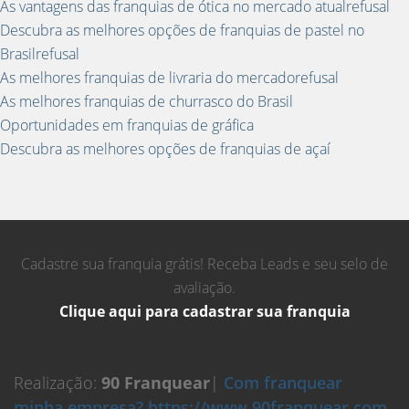
As vantagens das franquias de ótica no mercado atualrefusal
Descubra as melhores opções de franquias de pastel no
Brasilrefusal
As melhores franquias de livraria do mercadorefusal
As melhores franquias de churrasco do Brasil
Oportunidades em franquias de gráfica
Descubra as melhores opções de franquias de açaí
Cadastre sua franquia grátis! Receba Leads e seu selo de
avaliação.
Clique aqui para cadastrar sua franquia
Realização:
90 Franquear
|
Com franquear
minha empresa? https://www.90franquear.com