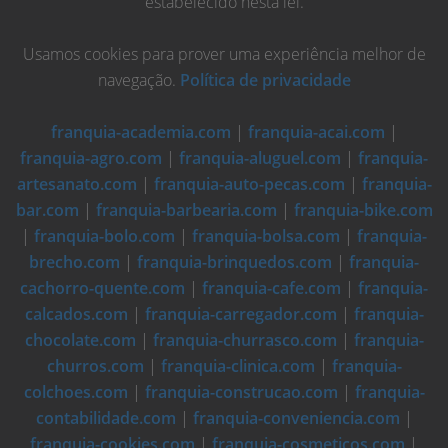
estabelecido nesta lei.
Usamos cookies para prover uma experiência melhor de
navegação.
Política de privacidade
franquia-academia.com
|
franquia-acai.com
|
franquia-agro.com
|
franquia-aluguel.com
|
franquia-
artesanato.com
|
franquia-auto-pecas.com
|
franquia-
bar.com
|
franquia-barbearia.com
|
franquia-bike.com
|
franquia-bolo.com
|
franquia-bolsa.com
|
franquia-
brecho.com
|
franquia-brinquedos.com
|
franquia-
cachorro-quente.com
|
franquia-cafe.com
|
franquia-
calcados.com
|
franquia-carregador.com
|
franquia-
chocolate.com
|
franquia-churrasco.com
|
franquia-
churros.com
|
franquia-clinica.com
|
franquia-
colchoes.com
|
franquia-construcao.com
|
franquia-
contabilidade.com
|
franquia-conveniencia.com
|
franquia-cookies.com
|
franquia-cosmeticos.com
|