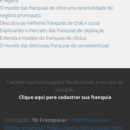
e vegana
O mundo das franquias de cílios uma oportunidade de
negócio promissora
Descubra as melhores franquias de chás e sucos
Explorando o mercado das franquias de depilação
Entenda o modelo de franquias de clínica
O mundo das deliciosas franquias de sorvetesrefusal
Cadastre sua franquia grátis! Receba Leads e seu selo de
avaliação.
Clique aqui para cadastrar sua franquia
Realização:
90 Franquear
|
Com franquear
minha empresa? https://www.90franquear.com