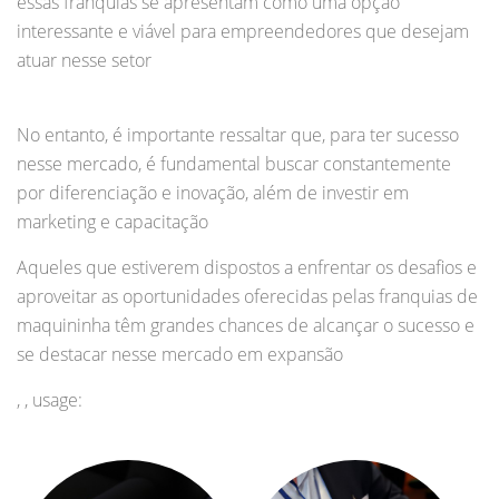
essas franquias se apresentam como uma opção
interessante e viável para empreendedores que desejam
atuar nesse setor
No entanto, é importante ressaltar que, para ter sucesso
nesse mercado, é fundamental buscar constantemente
por diferenciação e inovação, além de investir em
marketing e capacitação
Aqueles que estiverem dispostos a enfrentar os desafios e
aproveitar as oportunidades oferecidas pelas franquias de
maquininha têm grandes chances de alcançar o sucesso e
se destacar nesse mercado em expansão
, , usage: