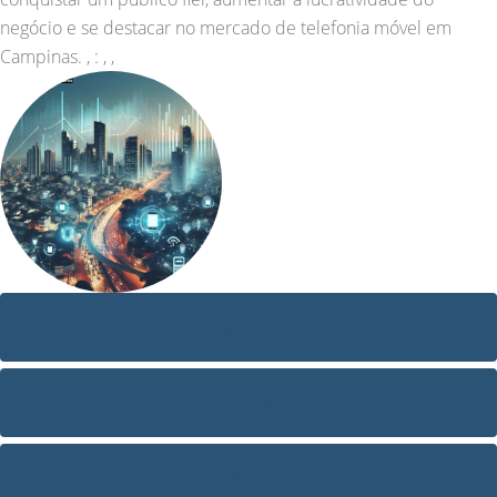
negócio e se destacar no mercado de telefonia móvel em
Campinas. , : , ,
VÍDEO
FOTOS
SITE