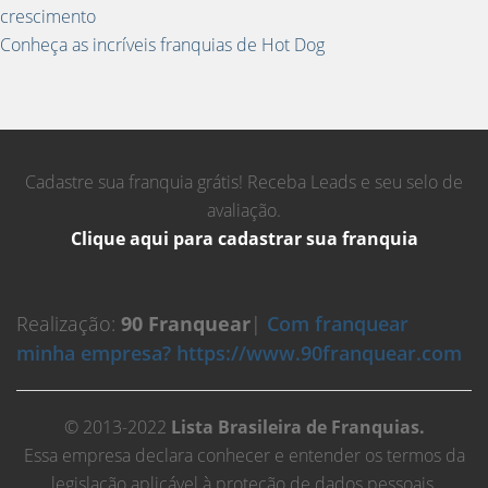
crescimento
Conheça as incríveis franquias de Hot Dog
Cadastre sua franquia grátis! Receba Leads e seu selo de
avaliação.
Clique aqui para cadastrar sua franquia
Realização:
90 Franquear
|
Com franquear
minha empresa? https://www.90franquear.com
© 2013-2022
Lista Brasileira de Franquias.
Essa empresa declara conhecer e entender os termos da
legislação aplicável à proteção de dados pessoais,