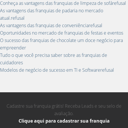
Conheça as vantagens das franquias de limpeza de sofárefusal
As vantagens das franquias de padaria no mercado
atual.refusal
As vantagens das franquias de conveniênciarefusal
Oportunidades no mercado de franquias de festas e eventos
O sucesso das franquias de chocolate um doce negócio para
empreender
Tudo o que você precisa saber sobre as franquias de
cuidadores
Modelos de negócio de sucesso em TI e Softwarerefusal
Cadastre sua franquia grátis! Receba Leads e seu selo de
avaliação.
Clique aqui para cadastrar sua franquia