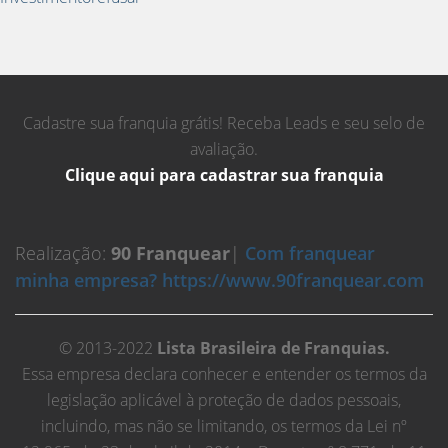
Cadastre sua franquia grátis! Receba Leads e seu selo de
avaliação.
Clique aqui para cadastrar sua franquia
Realização:
90 Franquear
|
Com franquear
minha empresa? https://www.90franquear.com
© 2013-2022
Lista Brasileira de Franquias.
Essa empresa declara conhecer e entender os termos da
legislação aplicável à proteção de dados pessoais,
incluindo, mas não se limitando, os termos da Lei nº