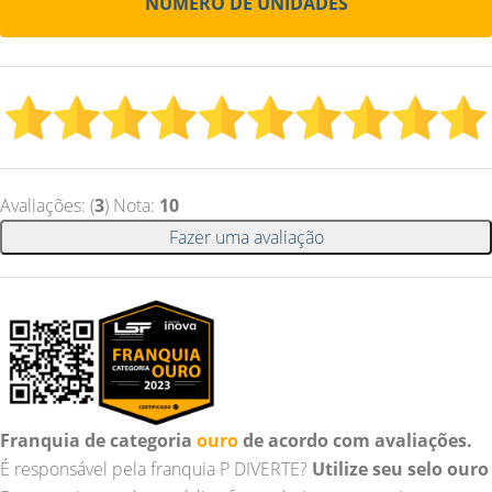
NÚMERO DE UNIDADES
Avaliações: (
3
) Nota:
10
Fazer uma avaliação
Franquia de categoria
ouro
de acordo com avaliações.
É responsável pela franquia P DIVERTE?
Utilize seu selo ouro