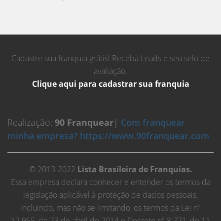
Cadastre sua franquia grátis! Receba Leads e seu selo de
avaliação.
Clique aqui para cadastrar sua franquia
Realização:
90 Franquear
|
Com franquear
minha empresa? https://www.90franquear.com
© 2013-2022
Lista Brasileira de Franquias.
Essa empresa declara conhecer e entender os termos da
legislação aplicável à proteção de dados pessoais,
incluindo, mas não se limitando, os termos da Lei nº
12.965, de 23 de abril de 2014 e Decreto nº 8.771, de 11