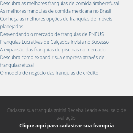
Descubra as melhores franquias de comida áraberefusal
As melhores franquias de comida mexicana no Brasil
Conheça as melhores opções de franquias de móveis
planejados
Desvendando o mercado de franquias de PNEUS
Franquias Lucrativas de Calçados Invista no Sucesso
A expansão das franquias de piscinas no mercado.
Descubra como expandir sua empresa através de
franquiasrefusal
O modelo de negócio das franquias de crédito
Cadastre sua franquia grátis! Receba Leads e seu selo de
avaliação.
Clique aqui para cadastrar sua franquia