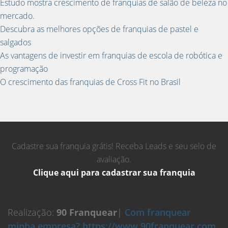
Estudo mostra crescimento de franquias de salão de beleza no
mercado.
Descubra as melhores opções de franquias de pastel e
salgados
As vantagens de investir em franquias de escola de robótica e
programação
O crescimento das franquias de Cross Fit no Brasil
Cadastre sua franquia grátis! Receba Leads e seu selo de
avaliação.
Clique aqui para cadastrar sua franquia
Realização:
90 Franquear
|
Com franquear
minha empresa? https://www.90franquear.com