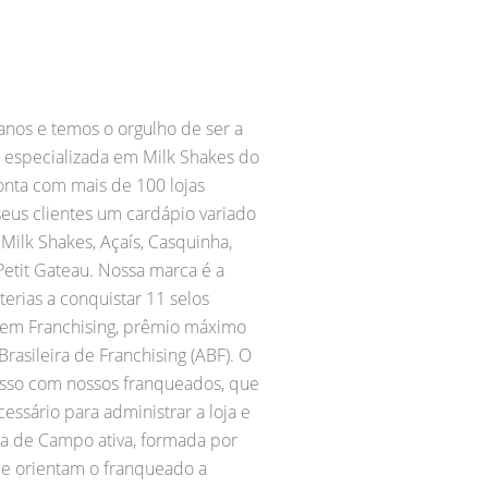
nos e temos o orgulho de ser a
 especializada em Milk Shakes do
conta com mais de 100 lojas
eus clientes um cardápio variado
ilk Shakes, Açaís, Casquinha,
etit Gateau. Nossa marca é a
erias a conquistar 11 selos
 em Franchising, prêmio máximo
rasileira de Franchising (ABF). O
isso com nossos franqueados, que
ssário para administrar a loja e
a de Campo ativa, formada por
que orientam o franqueado a