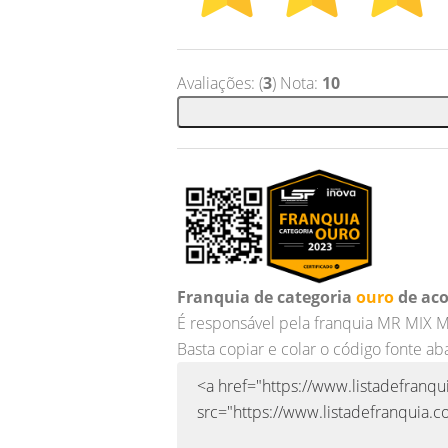
Avaliações: (
3
) Nota:
10
Franquia de categoria
ouro
de aco
É responsável pela franquia MR MIX
Basta copiar e colar o código fonte ab