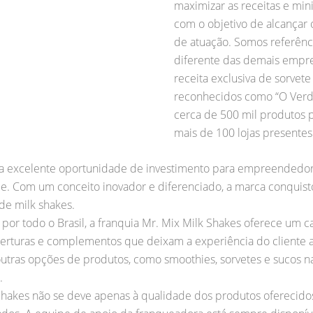
maximizar as receitas e mi
com o objetivo de alcançar 
de atuação. Somos referênc
diferente das demais empr
receita exclusiva de sorvet
reconhecidos como “O Verd
cerca de 500 mil produtos p
mais de 100 lojas presentes
uma excelente oportunidade de investimento para empreendedo
de. Com um conceito inovador e diferenciado, a marca conquis
de milk shakes.
or todo o Brasil, a franquia Mr. Mix Milk Shakes oferece um c
berturas e complementos que deixam a experiência do cliente 
utras opções de produtos, como smoothies, sorvetes e sucos n
.
 Shakes não se deve apenas à qualidade dos produtos oferecid