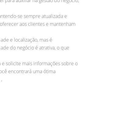
 para auxiliar na gestão do negócio,
antendo-se sempre atualizada e
 oferecer aos clientes e mantenham
ade e localização, mas é
dade do negócio é atrativa, o que
e solicite mais informações sobre o
 você encontrará uma ótima
,