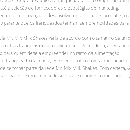
dos. A equipe de apoio da franqueadora está sempre disponível
até a seleção de fornecedores e estratégias de marketing.
ntemente em inovação e desenvolvimento de novos produtos, m
sso garante que os franqueados tenham sempre novidades para
.
uia Mr. Mix Milk Shakes varia de acordo com o tamanho da unid
 outras franquias do setor alimentício. Além disso, a rentabili
ção para quem deseja empreender no ramo da alimentação.
um franqueado da marca, entre em contato com a franqueadora 
 de se tornar parte da rede Mr. Mix Milk Shakes. Com certeza,
zer parte de uma marca de sucesso e renome no mercado. , : , 