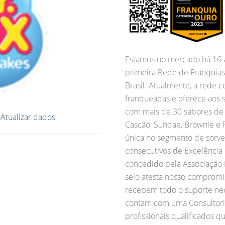
Estamos no mercado há 16 a
primeira Rede de Franquias
Brasil. Atualmente, a rede 
franqueadas e oferece aos s
com mais de 30 sabores de M
?
Atualizar dados
Cascão, Sundae, Brownie e P
única no segmento de sorvet
consecutivos de Excelência
concedido pela Associação B
selo atesta nosso comprom
recebem todo o suporte nece
contam com uma Consultori
profissionais qualificados 