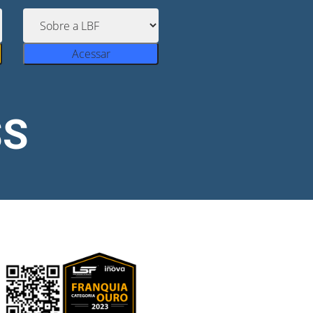
Acessar
S