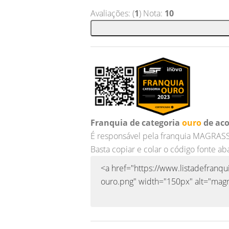
Avaliações: (
1
) Nota:
10
Franquia de categoria
ouro
de aco
É responsável pela franquia MAGRAS
Basta copiar e colar o código fonte ab