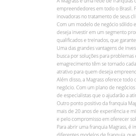
A Magrass é uma rede de franquias d
empreendedores em todo o Brasil. F
inovadoras no tratamento de seus cli
Com um modelo de negócio sólido e
deseja investir em um segmento prom
qualificados e treinados, que garant
Uma das grandes vantagens de invest
busca por soluções para problemas 
emagrecimento têm se tornado cada v
atrativo para quem deseja empreen
Além disso, a Magrass oferece todo 
negócio. Com um plano de negócios 
de especialistas que o ajudarão a at
Outro ponto positivo da franquia M
mais de 20 anos de experiência e mil
e pelo compromisso em oferecer solu
Para abrir uma franquia Magrass, é i
diferentes modelos de franquia, qu