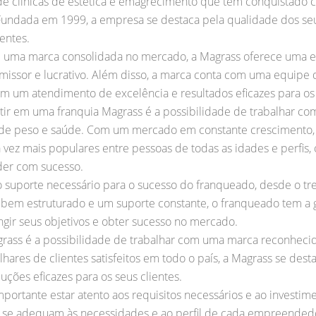
e clínicas de estética e emagrecimento que tem conquistado ca
undada em 1999, a empresa se destaca pela qualidade dos seus
entes.
 uma marca consolidada no mercado, a Magrass oferece uma 
issor e lucrativo. Além disso, a marca conta com uma equipe d
em um atendimento de excelência e resultados eficazes para os 
ir em uma franquia Magrass é a possibilidade de trabalhar com
de peso e saúde. Com um mercado em constante crescimento, as
ez mais populares entre pessoas de todas as idades e perfis, 
der com sucesso.
o suporte necessário para o sucesso do franqueado, desde o tr
bem estruturado e um suporte constante, o franqueado tem a 
ingir seus objetivos e obter sucesso no mercado.
agrass é a possibilidade de trabalhar com uma marca reconhec
hares de clientes satisfeitos em todo o país, a Magrass se dest
ções eficazes para os seus clientes.
mportante estar atento aos requisitos necessários e ao investim
e se adequam às necessidades e ao perfil de cada empreendedo