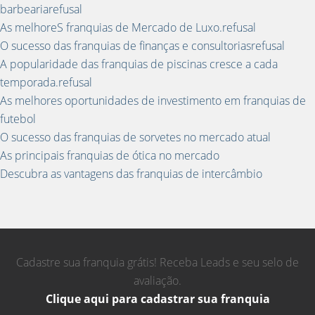
barbeariarefusal
As melhoreS franquias de Mercado de Luxo.refusal
O sucesso das franquias de finanças e consultoriasrefusal
A popularidade das franquias de piscinas cresce a cada
temporada.refusal
As melhores oportunidades de investimento em franquias de
futebol
O sucesso das franquias de sorvetes no mercado atual
As principais franquias de ótica no mercado
Descubra as vantagens das franquias de intercâmbio
Cadastre sua franquia grátis! Receba Leads e seu selo de
avaliação.
Clique aqui para cadastrar sua franquia