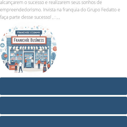
alcançarem o sucesso e realizarem seus sonhos de
empreendedorismo. Invista na franquia do Grupo Fedatto e
faça parte desse sucesso! , : , ,
VÍDEO
FOTOS
SITE