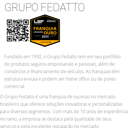
GRUPO FEDATTO
Fundado em 1992, o Grupo Fedatto tem em seu portfólio
de produtos seguros empresariais e pessoais, além de
consórcios e financiamento de veículos. As franquias têm
estrutura enxuta e podem ser home office ou de ponto
comercial.
O Grupo Fedatto é uma franquia de sucesso no mercado
brasileiro que oferece soluções inovadoras e personalizadas
para diversos segmentos. Com mais de 10 anos de experiência
no ramo, a empresa se destaca pela qualidade de seus
serviços e pela excelente reputação no mercado.