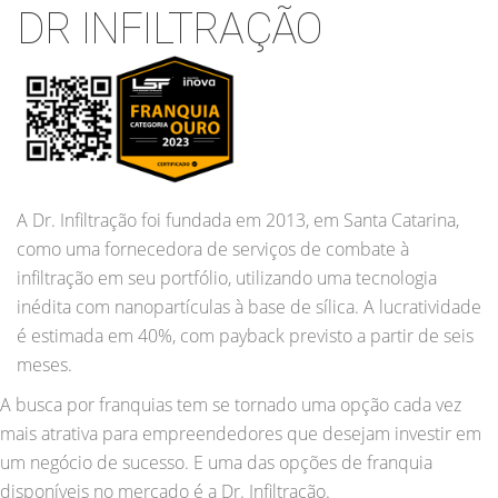
DR INFILTRAÇÃO
A Dr. Infiltração foi fundada em 2013, em Santa Catarina,
como uma fornecedora de serviços de combate à
infiltração em seu portfólio, utilizando uma tecnologia
inédita com nanopartículas à base de sílica. A lucratividade
é estimada em 40%, com payback previsto a partir de seis
meses.
A busca por franquias tem se tornado uma opção cada vez
mais atrativa para empreendedores que desejam investir em
um negócio de sucesso. E uma das opções de franquia
disponíveis no mercado é a Dr. Infiltração.