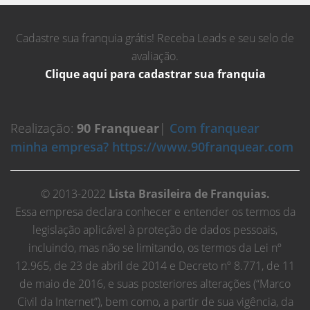
Cadastre sua franquia grátis! Receba Leads e seu selo de
avaliação.
Clique aqui para cadastrar sua franquia
Realização:
90 Franquear
|
Com franquear
minha empresa? https://www.90franquear.com
© 2013-2022
Lista Brasileira de Franquias.
Essa empresa declara conhecer e entender os termos da
legislação aplicável à proteção de dados pessoais,
incluindo, mas não se limitando, os termos da Lei nº
12.965, de 23 de abril de 2014 e Decreto nº 8.771, de 11
de maio de 2016, e suas posteriores alterações (“Marco
Civil da Internet”), bem como, a partir de sua vigência, da