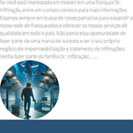
Se você está interessado em investir em uma franquia Dr.
Infiltração, entre em contato conosco para mais informações.
Estamos sempre em busca de novos parceiros para expandir a
nossa rede de franqueados e oferecer os nossos serviços de
qualidade em todo o país. Não perca essa oportunidade de
fazer parte de uma marca de sucesso e ter o seu próprio
negócio de impermeabilização e tratamento de infiltrações.
Venha fazer parte da família Dr. Infiltração! , : , ,
VÍDEO