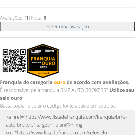
Avaliações: (
1
) Nota:
8
Fazer uma avaliação
Franquia de categoria
ouro
de acordo com avaliações.
É responsável pela franquia BMZ AUTO BROKERS?
Utilize seu
selo ouro
Basta copiar e colar o código fonte abaixo em seu site: