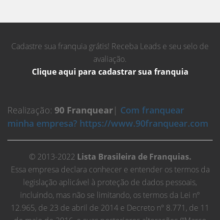
Cadastre sua franquia grátis! Receba Leads e seu selo de
avaliação.
Clique aqui para cadastrar sua franquia
Realização:
90 Franquear
|
Com franquear
minha empresa? https://www.90franquear.com
© 2013-2022
Lista Brasileira de Franquias.
Essa empresa declara conhecer e entender os termos da
legislação aplicável à proteção de dados pessoais,
incluindo, mas não se limitando, os termos da Lei nº
12.965, de 23 de abril de 2014 e Decreto nº 8.771, de 11