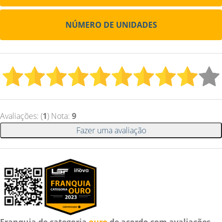
NÚMERO DE UNIDADES
Avaliações: (
1
) Nota:
9
Fazer uma avaliação
Franquia de categoria
ouro
de acordo com avaliações.