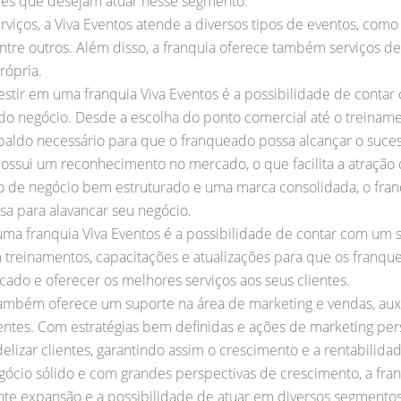
es que desejam atuar nesse segmento.
rviços, a Viva Eventos atende a diversos tipos de eventos, como 
 entre outros. Além disso, a franquia oferece também serviços d
rópria.
estir em uma franquia Viva Eventos é a possibilidade de conta
do negócio. Desde a escolha do ponto comercial até o treiname
espaldo necessário para que o franqueado possa alcançar o su
possui um reconhecimento no mercado, o que facilita a atração d
de negócio bem estruturado e uma marca consolidada, o fran
a para alavancar seu negócio.
uma franquia Viva Eventos é a possibilidade de contar com um s
treinamentos, capacitações e atualizações para que os franq
ado e oferecer os melhores serviços aos seus clientes.
 também oferece um suporte na área de marketing e vendas, aux
ntes. Com estratégias bem definidas e ações de marketing pers
delizar clientes, garantindo assim o crescimento e a rentabilida
ócio sólido e com grandes perspectivas de crescimento, a fra
 expansão e a possibilidade de atuar em diversos segmentos e