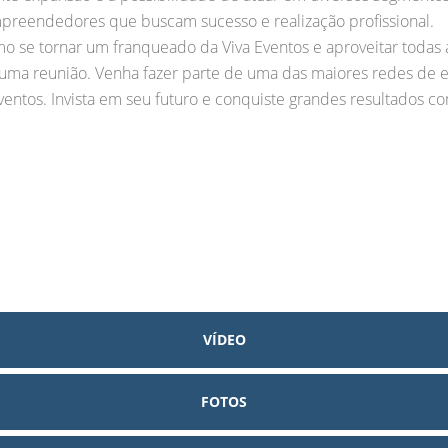
reendedores que buscam sucesso e realização profissional.
o se tornar um franqueado da Viva Eventos e aproveitar todas 
uma reunião. Venha fazer parte de uma das maiores redes de e
tos. Invista em seu futuro e conquiste grandes resultados com a 
VÍDEO
FOTOS