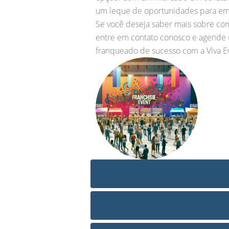
um leque de oportunidades para emp
Se você deseja saber mais sobre com
entre em contato conosco e agende 
franqueado de sucesso com a Viva Even