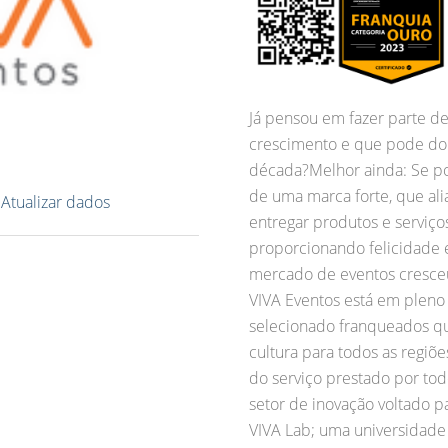
Já pensou em fazer parte 
crescimento e que pode do
década?Melhor ainda: Se po
de uma marca forte, que al
?
Atualizar dados
entregar produtos e serviços
proporcionando felicidade e
mercado de eventos cresceu
VIVA Eventos está em pleno
selecionado franqueados qu
cultura para todos as regiõe
do serviço prestado por to
setor de inovação voltado p
VIVA Lab; uma universidade