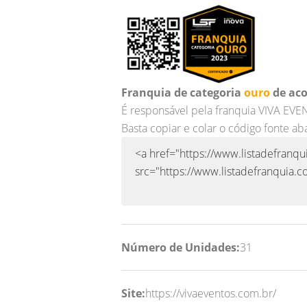
Franquia de categoria
ouro
de aco
É responsável pela franquia VIVA EV
Basta copiar e colar o código fonte ab
Número de Unidades:
31
Site:
https://vivaeventos.com.br/