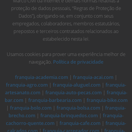
Marco Civil da Internet e demais normas relativas à
proteção de dados pessoais, “Regras de Proteção de
Dados”), obrigando-se, em conjunto com seus
empregados, colaboradores, membros estatutários,
prepostos e terceiros contratados relacionados ao
estabelecido nesta lei.
Usamos cookies para prover uma experiência melhor de
navegação.
Política de privacidade
franquia-academia.com
|
franquia-acai.com
|
franquia-agro.com
|
franquia-aluguel.com
|
franquia-
artesanato.com
|
franquia-auto-pecas.com
|
franquia-
bar.com
|
franquia-barbearia.com
|
franquia-bike.com
|
franquia-bolo.com
|
franquia-bolsa.com
|
franquia-
brecho.com
|
franquia-brinquedos.com
|
franquia-
cachorro-quente.com
|
franquia-cafe.com
|
franquia-
calcados.com
|
franquia-carregador.com
|
franquia-