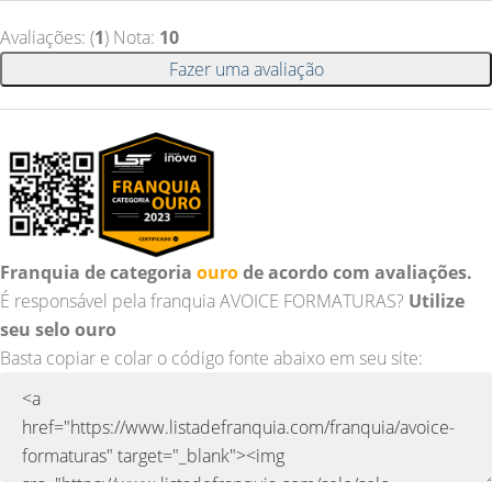
Avaliações: (
1
) Nota:
10
Fazer uma avaliação
Franquia de categoria
ouro
de acordo com avaliações.
É responsável pela franquia AVOICE FORMATURAS?
Utilize
seu selo ouro
Basta copiar e colar o código fonte abaixo em seu site: