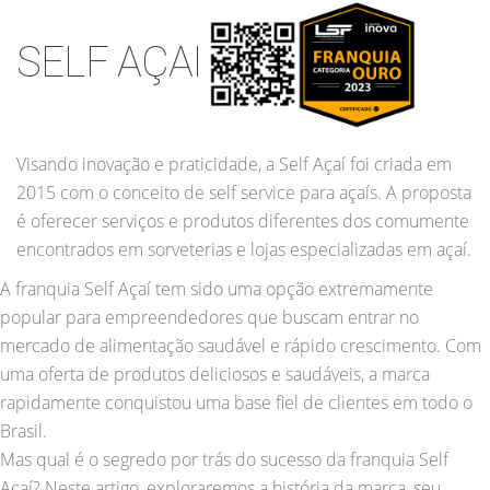
SELF AÇAI
Visando inovação e praticidade, a Self Açaí foi criada em
2015 com o conceito de self service para açaís. A proposta
é oferecer serviços e produtos diferentes dos comumente
encontrados em sorveterias e lojas especializadas em açaí.
A franquia Self Açaí tem sido uma opção extremamente
popular para empreendedores que buscam entrar no
mercado de alimentação saudável e rápido crescimento. Com
uma oferta de produtos deliciosos e saudáveis, a marca
rapidamente conquistou uma base fiel de clientes em todo o
Brasil.
Mas qual é o segredo por trás do sucesso da franquia Self
Açaí? Neste artigo, exploraremos a história da marca, seu