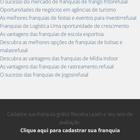
O sucesso do mercado de franquias de frango fritorefusal
Oportunidades de negócios em agências de turismo
As melhores franquias de festas e eventos para investirrefusal
Franquias de Logística Uma oportunidade de crescimento
As vantagens das franquias de escola esportiva.
Descubra as melhores opções de franquias de bolsas e
malasrefusal
Descubra as vantagens das franquias de Mídia Indoor
As vantagens das franquias de rastreamento.refusal
O sucesso das franquias de jogosrefusal
Cadastre sua franquia grátis! Receba Leads e seu selo de
avaliação.
Clique aqui para cadastrar sua franquia