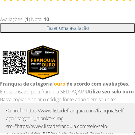
Avaliações: (
1
) Nota:
10
Fazer uma avaliação
Franquia de categoria
ouro
de acordo com avaliações.
É responsável pela franquia SELF AÇAI?
Utilize seu selo ouro
Basta copiar e colar o código fonte abaixo em seu site: