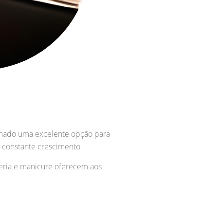
rnado uma excelente opção para
 constante crescimento
teria e manicure oferecem aos