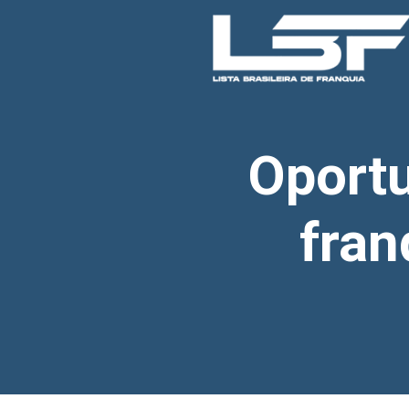
Oport
fran