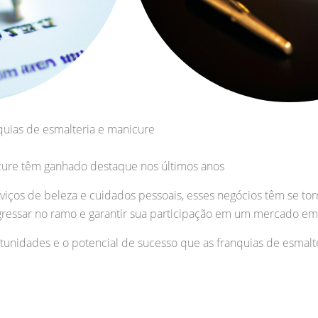
quias de esmalteria e manicure
icure têm ganhado destaque nos últimos anos
iços de beleza e cuidados pessoais, esses negócios têm se to
essar no ramo e garantir sua participação em um mercado em
tunidades e o potencial de sucesso que as franquias de esmal