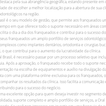
 destaca pela sua abrangência geográfica, estando presente em d
ade de escolher a melhor localização para a abertura de sua clí
dontológicos na região.
Brasil é o seu modelo de gestão, que permite aos franqueados 
 tempo em que oferece todo o suporte necessário em áreas com
acilita o dia a dia dos franqueados e contribui para o sucesso d
s seus franqueados um amplo portfólio de serviços odontológico
omplexos como implantes dentários, ortodontia e cirurgias buc
, o que contribui para o aumento da lucratividade da clínica.
Brasil, é necessário passar por um processo seletivo que inclui
a. Após a aprovação, o franqueado recebe todo o suporte neces
ientação na escolha de equipamentos e auxílio na divulgação d
onta com uma plataforma online exclusiva para os franqueados, 
ompanhar os resultados da clínica. Isso facilita a comunicação 
ribuindo para o sucesso do negócio.
é uma excelente opção para quem deseja investir no segmento d
idada, suporte completo e amplo portfólio de serviços, a Oral