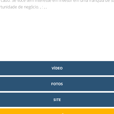
ado. Se você tem interesse em investir em uma franquia de su
nidade de negócio. , : , ,
VÍDEO
FOTOS
SITE