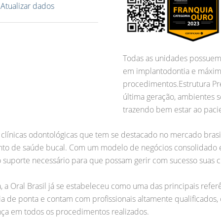
?
Atualizar dados
Todas as unidades possuem 
em implantodontia e máxim
procedimentos.Estrutura 
última geração, ambientes s
trazendo bem estar ao paci
e clínicas odontológicas que tem se destacado no mercado bra
to de saúde bucal. Com um modelo de negócios consolidado e e
 suporte necessário para que possam gerir com sucesso suas cl
 a Oral Brasil já se estabeleceu como uma das principais refer
ia de ponta e contam com profissionais altamente qualificados,
ça em todos os procedimentos realizados.