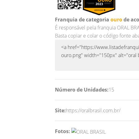
Franquia de categoria
ouro
de aco
É responsável pela franquia ORAL BR
Basta copiar e colar o código fonte ab
Número de Unidades:
15
Site:
https://oralbrasil.com.br/
Fotos: