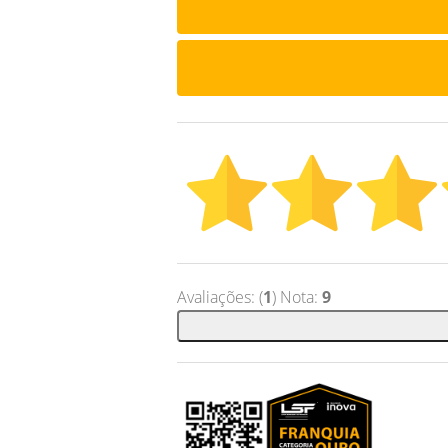
Avaliações: (
1
) Nota:
9