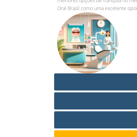
melhores opções de franquia no merc
Oral Brasil como uma excelente oportu