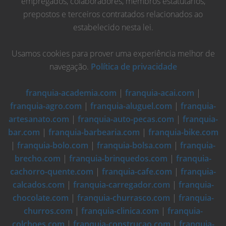
empregados, colaboradores, membros estatutários,
prepostos e terceiros contratados relacionados ao
estabelecido nesta lei.
Usamos cookies para prover uma experiência melhor de
navegação.
Política de privacidade
franquia-academia.com
|
franquia-acai.com
|
franquia-agro.com
|
franquia-aluguel.com
|
franquia-
artesanato.com
|
franquia-auto-pecas.com
|
franquia-
bar.com
|
franquia-barbearia.com
|
franquia-bike.com
|
franquia-bolo.com
|
franquia-bolsa.com
|
franquia-
brecho.com
|
franquia-brinquedos.com
|
franquia-
cachorro-quente.com
|
franquia-cafe.com
|
franquia-
calcados.com
|
franquia-carregador.com
|
franquia-
chocolate.com
|
franquia-churrasco.com
|
franquia-
churros.com
|
franquia-clinica.com
|
franquia-
colchoes.com
|
franquia-construcao.com
|
franquia-