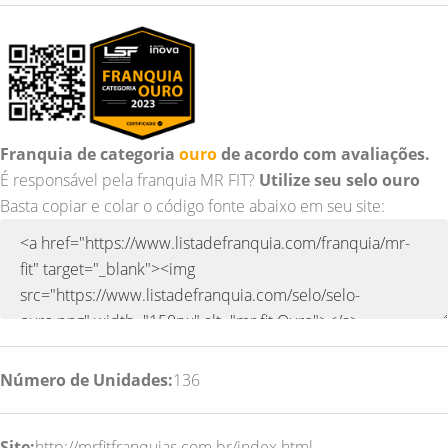
Franquia de categoria
ouro
de acordo com avaliações.
É responsável pela franquia MR FIT?
Utilize seu selo ouro
Basta copiar e colar o código fonte abaixo em seu site:
Número de Unidades:
136
Site:
http://mrfitfranquias.com.br/index.html