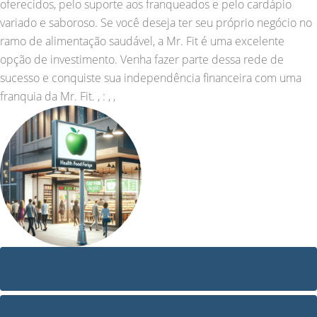
oferecidos, pelo suporte aos franqueados e pelo cardápio
variado e saboroso. Se você deseja ter seu próprio negócio no
ramo de alimentação saudável, a Mr. Fit é uma excelente
opção de investimento. Venha fazer parte dessa rede de
sucesso e conquiste sua independência financeira com uma
franquia da Mr. Fit. , : , ,
VÍDEO