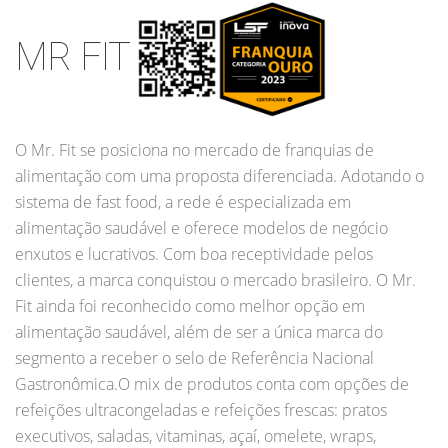
MR FIT
O Mr. Fit se posiciona no mercado de franquias de
alimentação com uma proposta diferenciada. Adotando o
sistema de fast food, a rede é especializada em
alimentação saudável e oferece modelos de negócio
enxutos e lucrativos. Com boa receptividade pelos
clientes, a marca conquistou o mercado brasileiro. O Mr.
Fit ainda foi reconhecido como melhor opção em
alimentação saudável, além de ser a única marca do
segmento a receber o selo de Referência Nacional
Gastronômica.O mix de produtos conta com opções de
refeições ultracongeladas e refeições frescas: pratos
executivos, saladas, vitaminas, açaí, omelete, wraps,