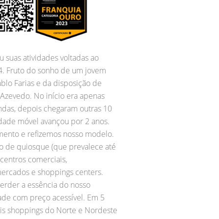
u suas atividades voltadas ao
4. Fruto do sonho de um jovem
o Farias e da disposição de
 Azevedo. No início era apenas
das, depois chegaram outras 10
dade móvel avançou por 2 anos.
mento e refizemos nosso modelo.
 de quiosque (que prevalece até
centros comerciais,
ercados e shoppings centers.
rder a essência do nosso
ade com preço acessível. Em 5
ais shoppings do Norte e Nordeste