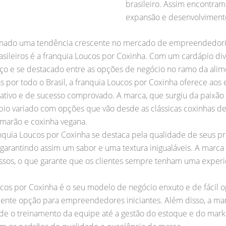
brasileiro. Assim encontra
expansão e desenvolviment
tornado uma tendência crescente no mercado de empreendedor
ileiros é a franquia Loucos por Coxinha. Com um cardápio dive
ço e se destacado entre as opções de negócio no ramo da alim
 por todo o Brasil, a franquia Loucos por Coxinha oferece a
rativo e de sucesso comprovado. A marca, que surgiu da paixão 
ápio variado com opções que vão desde as clássicas coxinhas de
amarão e coxinha vegana.
nquia Loucos por Coxinha se destaca pela qualidade de seus pr
, garantindo assim um sabor e uma textura inigualáveis. A mar
sos, o que garante que os clientes sempre tenham uma experiên
cos por Coxinha é o seu modelo de negócio enxuto e de fácil op
lente opção para empreendedores iniciantes. Além disso, a ma
de o treinamento da equipe até a gestão do estoque e do mark