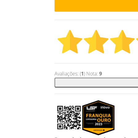
Avaliações: (
1
) Nota:
9