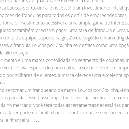
om os padrões de qualidade e excelência da marca.
ca Loucos por Coxinha, é necessário um investimento inicial 
 opções de franquias para todos os perfis de empreendedores
ue torna o investimento acessível a uma ampla gama de interess
anqueados também precisam pagar uma taxa de franquia e uma ta
namento da equipe, suporte na gestão do negócio e marketing
eses, a franquia Loucos por Coxinha se destaca como uma opção 
a alimentação.
imento e uma marca consolidada no segmento de coxinhas, in
ue você estava esperando para realizar o sonho de ser um em
do por milhares de clientes, a marca oferece uma excelente o
os.
o se tornar um franqueado da marca Loucos por Coxinha, visite 
sárias para dar esse passo importante em sua carreira como e
a no mercado, você terá todas as ferramentas necessárias para 
nha fazer parte da família Loucos por Coxinha e se surpreenda
 e financeira. , : , ,