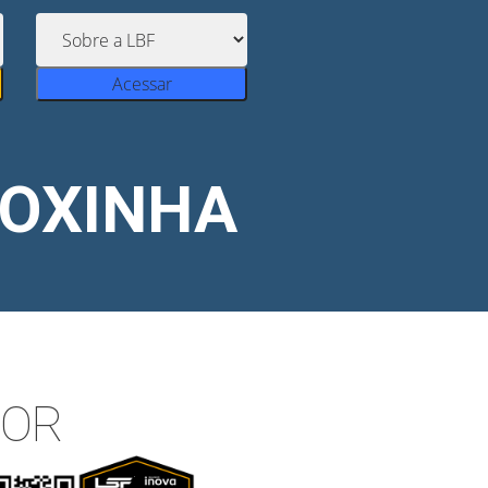
Acessar
COXINHA
POR