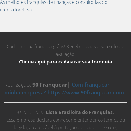
As melhores franquias de finanças e consultorias do
mercadorefusal
Cadastre sua franquia grátis! Receba Leads e seu selo de
avaliação.
Clique aqui para cadastrar sua franquia
Realização:
90 Franquear
|
Com franquear
minha empresa? https://www.90franquear.com
© 2013-2022
Lista Brasileira de Franquias.
Essa empresa declara conhecer e entender os termos da
legislação aplicável à proteção de dados pessoais,