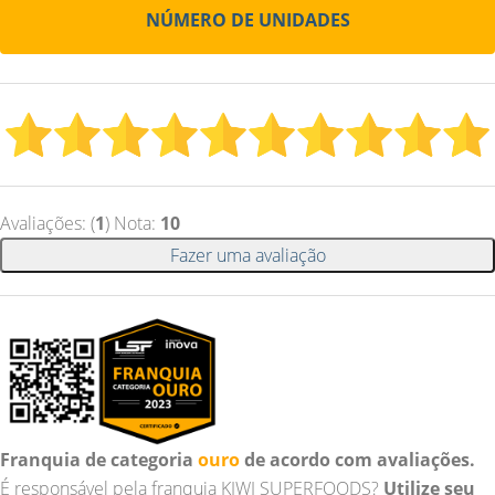
NÚMERO DE UNIDADES
Avaliações: (
1
) Nota:
10
Fazer uma avaliação
Franquia de categoria
ouro
de acordo com avaliações.
É responsável pela franquia KIWI SUPERFOODS?
Utilize seu