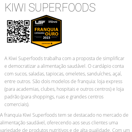
KIWI SUPERFOODS
A Kiwi Superfoods trabalha com a proposta de simplificar
e democratizar a alimentação saudável. O cardápio conta
com sucos, saladas, tapiocas, omeletes, sanduíches, açaí,
entre outros. São dois modelos de franquia: loja express
(para academias, clubes, hospitais e outros centros) e loja
padrão (para shoppings, ruas e grandes centros
comerciais).
A franquia Kiwi Superfoods tem se destacado no mercado de
alimentação saudável, oferecendo aos seus clientes uma
variedade de produtos nutritivos e de alta qualidade. Com um