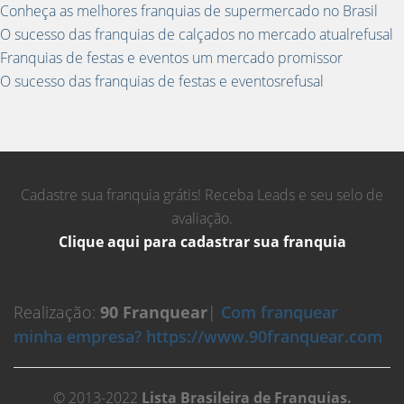
Conheça as melhores franquias de supermercado no Brasil
O sucesso das franquias de calçados no mercado atualrefusal
Franquias de festas e eventos um mercado promissor
O sucesso das franquias de festas e eventosrefusal
Cadastre sua franquia grátis! Receba Leads e seu selo de
avaliação.
Clique aqui para cadastrar sua franquia
Realização:
90 Franquear
|
Com franquear
minha empresa? https://www.90franquear.com
© 2013-2022
Lista Brasileira de Franquias.