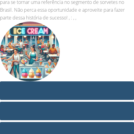
para se tornar uma referência no segmento de sorvetes no
Brasil. Não perca essa oportunidade e aproveite para fazer
parte dessa história de sucesso! , : , ,
VÍDEO
FOTOS
SITE