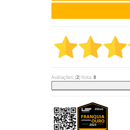
Avaliações: (
2
) Nota:
8