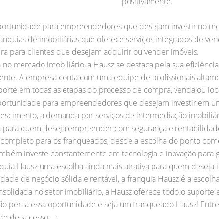
positivamente.
portunidade para empreendedores que desejam investir no mer
anquias de imobiliárias que oferece serviços integrados de ve
eira para clientes que desejam adquirir ou vender imóveis.
o mercado imobiliário, a Hausz se destaca pela sua eficiência
ente. A empresa conta com uma equipe de profissionais altamen
porte em todas as etapas do processo de compra, venda ou loc
portunidade para empreendedores que desejam investir em um
escimento, a demanda por serviços de intermediação imobiliár
ra para quem deseja empreender com segurança e rentabilidad
 completo para os franqueados, desde a escolha do ponto come
mbém investe constantemente em tecnologia e inovação para gar
anquia Hausz uma escolha ainda mais atrativa para quem deseja i
dade de negócio sólida e rentável, a franquia Hausz é a esco
olidada no setor imobiliário, a Hausz oferece todo o suporte e
 perca essa oportunidade e seja um franqueado Hausz! Entre
 de sucesso. , : , ,