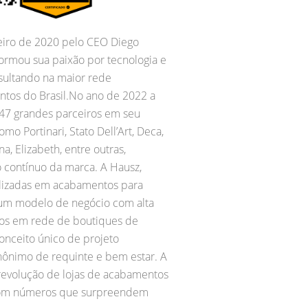
eiro de 2020 pelo CEO Diego
ormou sua paixão por tecnologia e
esultando na maior rede
tos do Brasil.No ano de 2022 a
 47 grandes parceiros em seu
mo Portinari, Stato Dell’Art, Deca,
a, Elizabeth, entre outras,
 contínuo da marca. A Hausz,
alizadas em acabamentos para
 é um modelo de negócio com alta
ros em rede de boutiques de
onceito único de projeto
nônimo de requinte e bem estar. A
 revolução de lojas de acabamentos
 com números que surpreendem