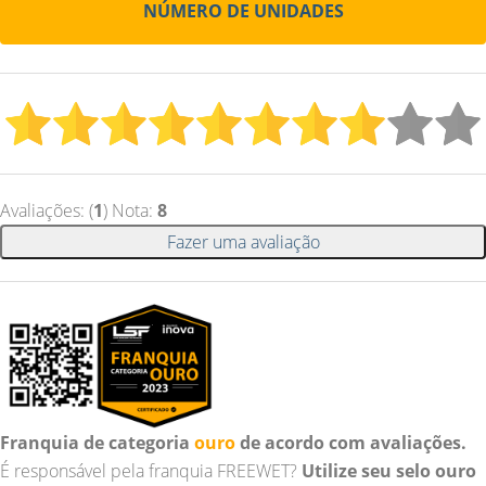
NÚMERO DE UNIDADES
Avaliações: (
1
) Nota:
8
Fazer uma avaliação
Franquia de categoria
ouro
de acordo com avaliações.
É responsável pela franquia FREEWET?
Utilize seu selo ouro