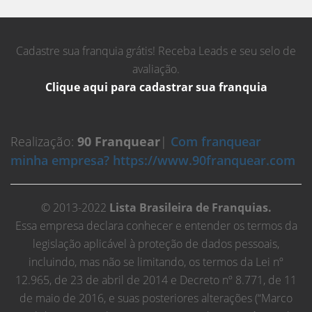
Cadastre sua franquia grátis! Receba Leads e seu selo de
avaliação.
Clique aqui para cadastrar sua franquia
Realização:
90 Franquear
|
Com franquear
minha empresa? https://www.90franquear.com
© 2013-2022
Lista Brasileira de Franquias.
Essa empresa declara conhecer e entender os termos da
legislação aplicável à proteção de dados pessoais,
incluindo, mas não se limitando, os termos da Lei nº
12.965, de 23 de abril de 2014 e Decreto nº 8.771, de 11
de maio de 2016, e suas posteriores alterações (“Marco