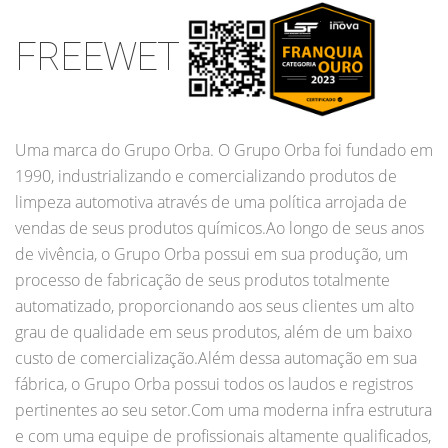
FREEWET
Uma marca do Grupo Orba. O Grupo Orba foi fundado em
1990, industrializando e comercializando produtos de
limpeza automotiva através de uma política arrojada de
vendas de seus produtos químicos.Ao longo de seus anos
de vivência, o Grupo Orba possui em sua produção, um
processo de fabricação de seus produtos totalmente
automatizado, proporcionando aos seus clientes um alto
grau de qualidade em seus produtos, além de um baixo
custo de comercialização.Além dessa automação em sua
fábrica, o Grupo Orba possui todos os laudos e registros
pertinentes ao seu setor.Com uma moderna infra estrutura
e com uma equipe de profissionais altamente qualificados,