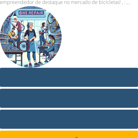
empreendedor de destaque no mercado de bicicletas! , : , ,
VÍDEO
FOTOS
SITE