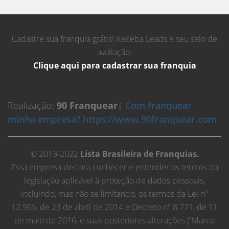
Cadastre sua franquia grátis! Receba Leads e seu selo de
avaliação.
Clique aqui para cadastrar sua franquia
Realização:
90 Franquear
|
Com franquear
minha empresa? https://www.90franquear.com
© 2013-2022
Lista Brasileira de Franquias.
Essa empresa declara conhecer e entender os termos da
legislação aplicável à proteção de dados pessoais,
incluindo, mas não se limitando, os termos da Lei nº
12.965, de 23 de abril de 2014 e Decreto nº 8.771, de 11
de maio de 2016, e suas posteriores alterações (“Marco