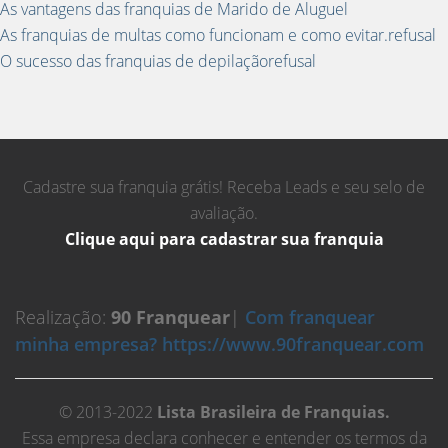
As vantagens das franquias de Marido de Aluguel
As franquias de multas como funcionam e como evitar.refusal
O sucesso das franquias de depilaçãorefusal
Cadastre sua franquia grátis! Receba Leads e seu selo de
avaliação.
Clique aqui para cadastrar sua franquia
Realização:
90 Franquear
|
Com franquear
minha empresa? https://www.90franquear.com
© 2013-2022
Lista Brasileira de Franquias.
Essa empresa declara conhecer e entender os termos da