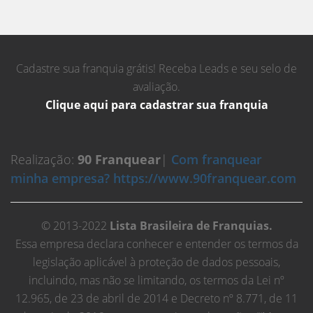
Cadastre sua franquia grátis! Receba Leads e seu selo de
avaliação.
Clique aqui para cadastrar sua franquia
Realização:
90 Franquear
|
Com franquear
minha empresa? https://www.90franquear.com
© 2013-2022
Lista Brasileira de Franquias.
Essa empresa declara conhecer e entender os termos da
legislação aplicável à proteção de dados pessoais,
incluindo, mas não se limitando, os termos da Lei nº
12.965, de 23 de abril de 2014 e Decreto nº 8.771, de 11