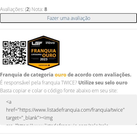
Avaliações: (
2
) Nota:
8
Fazer uma avaliação
Franquia de categoria
ouro
de acordo com avaliações.
É responsável pela franquia TWICE?
Utilize seu selo ouro
Basta copiar e colar o código fonte abaixo em seu site: