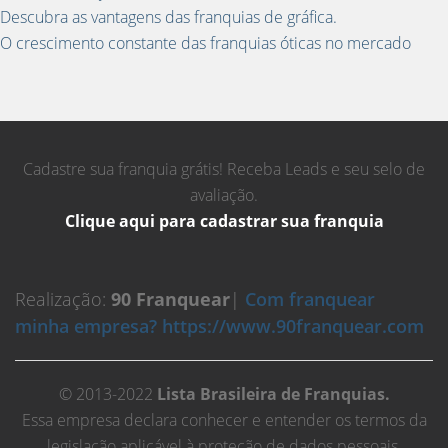
Descubra as vantagens das franquias de gráfica.
O crescimento constante das franquias óticas no mercado
Cadastre sua franquia grátis! Receba Leads e seu selo de
avaliação.
Clique aqui para cadastrar sua franquia
Realização:
90 Franquear
|
Com franquear
minha empresa? https://www.90franquear.com
© 2013-2022
Lista Brasileira de Franquias.
Essa empresa declara conhecer e entender os termos da
legislação aplicável à proteção de dados pessoais,