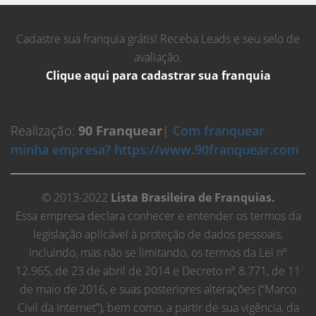
Cadastre sua franquia grátis! Receba Leads e seu selo de
avaliação.
Clique aqui para cadastrar sua franquia
Realização:
90 Franquear
|
Com franquear
minha empresa? https://www.90franquear.com
© 2013-2022
Lista Brasileira de Franquias.
Essa empresa declara conhecer e entender os termos da
legislação aplicável à proteção de dados pessoais,
incluindo, mas não se limitando, os termos da Lei nº
12.965, de 23 de abril de 2014 e Decreto nº 8.771, de 11
de maio de 2016, e suas posteriores alterações (“Marco
Civil da Internet”), bem como, a partir de sua vigência, da