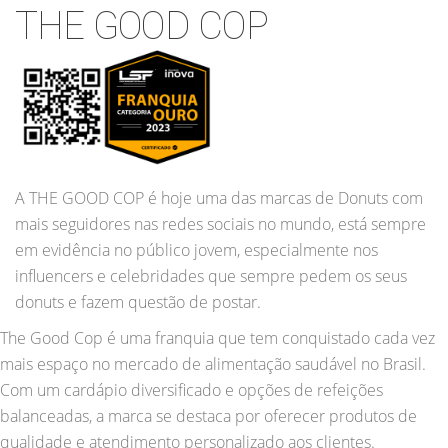
THE GOOD COP
A THE GOOD COP é hoje uma das marcas de Donuts com
mais seguidores nas redes sociais no mundo, está sempre
em evidência no público jovem, especialmente nos
influencers e celebridades que sempre pedem os seus
donuts e fazem questão de postar.
The Good Cop é uma franquia que tem conquistado cada vez
mais espaço no mercado de alimentação saudável no Brasil.
Com um cardápio diversificado e opções de refeições
balanceadas, a marca se destaca por oferecer produtos de
qualidade e atendimento personalizado aos clientes.