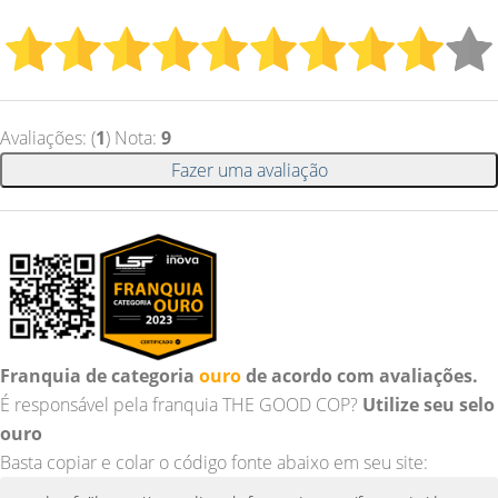
Avaliações: (
1
) Nota:
9
Fazer uma avaliação
Franquia de categoria
ouro
de acordo com avaliações.
É responsável pela franquia THE GOOD COP?
Utilize seu selo
ouro
Basta copiar e colar o código fonte abaixo em seu site: