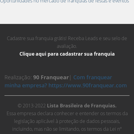
Oportunidades no mercado de franquias de festas e eventos
Cadastre sua franquia grátis! Receba Leads e seu selo de
avaliação.
Clique aqui para cadastrar sua franquia
Realização:
90 Franquear
|
Com franquear
minha empresa? https://www.90franquear.com
© 2013-2022
Lista Brasileira de Franquias.
Essa empresa declara conhecer e entender os termos da
legislação aplicável à proteção de dados pessoais,
incluindo, mas não se limitando, os termos da Lei nº