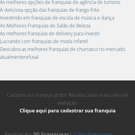
As melhores opções de franquias de agência de turismo
A deliciosa opção das franquias de frango frito
Investindo em franquias de escola de música e dança
As Melhores Franquias de Salão de Beleza
As melhores franquias de delivery para investir
Lucrando com franquias de moda infantil
Descubra as melhores franquias de churrasco no mercado
atualmenterefusal
Cadastre sua franquia grátis! Receba Leads e seu selo de
avaliação.
Clique aqui para cadastrar sua franquia
Realização:
90 Franquear
|
Com franquear