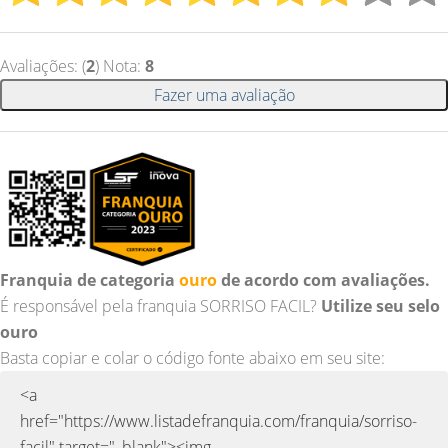
Avaliações: (
2
) Nota:
8
Fazer uma avaliação
Franquia de categoria
ouro
de acordo com avaliações.
É responsável pela franquia SORRISO FACIL?
Utilize seu selo
ouro
Basta copiar e colar o código fonte abaixo em seu site: