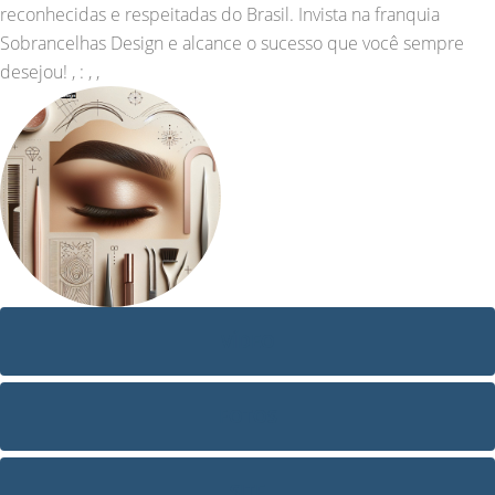
reconhecidas e respeitadas do Brasil. Invista na franquia
Sobrancelhas Design e alcance o sucesso que você sempre
desejou! , : , ,
VÍDEO
FOTOS
SITE