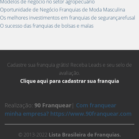
Modelos de negócio no setor agropecuário
Oportunidade de Negócio Franquias de Moda Masculina
Os melhores investimentos em franquias de segurançarefusal
O sucesso das franquias de bolsas e malas
Cadastre sua franquia grátis! Receba Leads e seu selo de
avaliação.
Clique aqui para cadastrar sua franquia
Realização:
90 Franquear
|
Com franquear
minha empresa? https://www.90franquear.com
© 2013-2022
Lista Brasileira de Franquias.