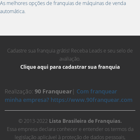
As melhores opções de franquias de máquinas de venda
automática.
Cadastre sua franquia grátis! Receba Leads e seu selo de
avaliação.
Clique aqui para cadastrar sua franquia
Realização:
90 Franquear
|
Com franquear
minha empresa? https://www.90franquear.com
© 2013-2022
Lista Brasileira de Franquias.
Essa empresa declara conhecer e entender os termos da
legislação aplicável à proteção de dados pessoais,