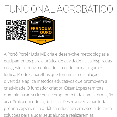
FUNCIONAL ACROBÁTICO
A Portô Portér Ltda ME cria e desenvolve metodologias e
equipamentos para a prática de atividade física inspiradas
nos gestos e movimentos do circo, de forma segura e
lúdica. Produz aparelhos que tornam a musculação
divertida e aplica métodos educativos que promovem a
criatividade.O fundador criador, César Lopes tem total
domínio na área circense complementada com a formação
acadêmica em educação física. Desenvolveu a partir da
própria experiência didática-educativa em escola de circo
soluções para ajudar seus alunos a realizarem as