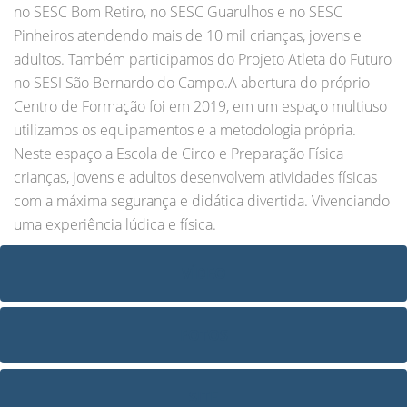
no SESC Bom Retiro, no SESC Guarulhos e no SESC
Pinheiros atendendo mais de 10 mil crianças, jovens e
adultos. Também participamos do Projeto Atleta do Futuro
no SESI São Bernardo do Campo.A abertura do próprio
Centro de Formação foi em 2019, em um espaço multiuso
utilizamos os equipamentos e a metodologia própria.
Neste espaço a Escola de Circo e Preparação Física
crianças, jovens e adultos desenvolvem atividades físicas
com a máxima segurança e didática divertida. Vivenciando
uma experiência lúdica e física.
VÍDEO
FOTOS
SITE