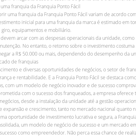
 uma franquia da Franquia Ponto Fácil
brir uma franquia da Franquia Ponto Fácil variam de acordo co
estimento inicial para uma franquia da marca é estimado em to
e giro, equipamentos e mobiliário.
 devem arcar com as despesas operacionais da unidade, como 
nutenção. No entanto, o retorno sobre o investimento costuma s
hegar a R$ 50.000 ou mais, dependendo do desempenho da un
cado de franquias
mento e diversas oportunidades de negócios, o setor de fran
ça e rentabilidade. E a Franquia Ponto Fácil se destaca co
ços, com um modelo de negócio inovador e de sucesso comprov
ometida com o sucesso dos franqueados, a empresa oferece to
egócios, desde a instalação da unidade até a gestão operacion
 expansão e crescimento, tanto no mercado nacional quanto n
ma oportunidade de investimento lucrativa e segura, a Franquia
nsolidada, um modelo de negócio de sucesso e um mercado em
 sucesso como empreendedor. Não perca essa chance de realiza