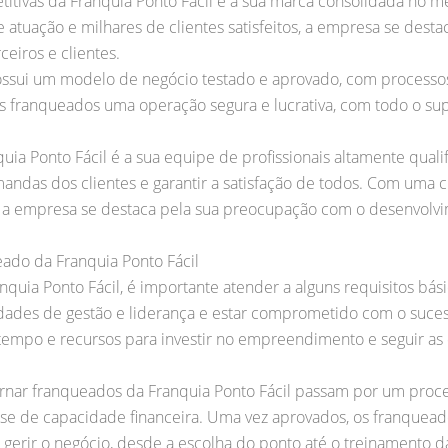
itivas da Franquia Ponto Fácil é a sua marca consolidada no m
atuação e milhares de clientes satisfeitos, a empresa se destac
ceiros e clientes.
 possui um modelo de negócio testado e aprovado, com process
aos franqueados uma operação segura e lucrativa, com todo o su
ia Ponto Fácil é a sua equipe de profissionais altamente quali
ndas dos clientes e garantir a satisfação de todos. Com uma 
ca, a empresa se destaca pela sua preocupação com o desenvolvi
eado da Franquia Ponto Fácil
quia Ponto Fácil, é importante atender a alguns requisitos bás
idades de gestão e liderança e estar comprometido com o suces
tempo e recursos para investir no empreendimento e seguir as 
rnar franqueados da Franquia Ponto Fácil passam por um process
nálise de capacidade financeira. Uma vez aprovados, os franque
 gerir o negócio, desde a escolha do ponto até o treinamento d