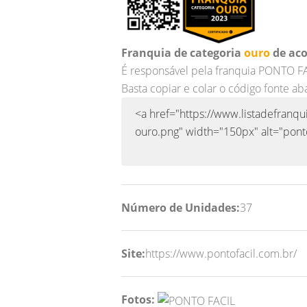
Franquia de categoria
ouro
de aco
É responsável pela franquia PONTO F
Basta copiar e colar o código fonte ab
Número de Unidades:
37
Site:
https://www.pontofacil.com.br/
Fotos: