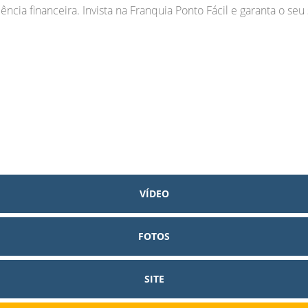
cia financeira. Invista na Franquia Ponto Fácil e garanta o seu
VÍDEO
FOTOS
SITE