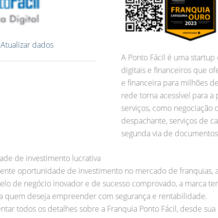
?
Atualizar dados
A Ponto Fácil é uma startup
digitais e financeiros que o
e financeira para milhões d
rede torna acessível para a 
serviços, como negociação d
despachante, serviços de ca
segunda via de documentos,
ade de investimento lucrativa
nte oportunidade de investimento no mercado de franquias, a 
lo de negócio inovador e de sucesso comprovado, a marca tem
 quem deseja empreender com segurança e rentabilidade.
tar todos os detalhes sobre a Franquia Ponto Fácil, desde sua 