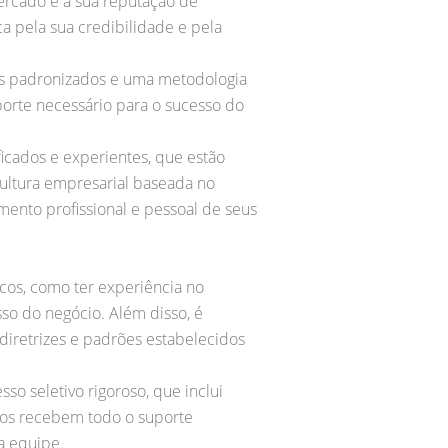
ercado e a sua reputação de
a pela sua credibilidade e pela
os padronizados e uma metodologia
porte necessário para o sucesso do
ficados e experientes, que estão
cultura empresarial baseada no
mento profissional e pessoal de seus
icos, como ter experiência no
so do negócio. Além disso, é
diretrizes e padrões estabelecidos
o seletivo rigoroso, que inclui
ados recebem todo o suporte
a equipe.