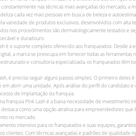
os constantemente nas técnicas mais avançadas do mercado, a m
fideliza cada vez mais pessoas em busca de beleza e autoestima
ela variedade de produtos exclusivos, desenvolvidos com alta t
lizados nos procedimentos são dermatologicamente testados e se
ecável e duradouro.
Lash é o suporte completo oferecido aos franqueados. Desde a e
igital, a marca se preocupa em fornecer todas as ferramentas 
struturado e consultoria especializada, os franqueados têm to
sh, é preciso seguir alguns passos simples. O primeiro deles é
em abrir uma unidade. Após análise do perfil do candidato e vi
rocesso de implantação da franquia.
 franquia Pink Lash é a baixa necessidade de investimento ini
 se destaca como uma opção atrativa para empreendedores qu
ento no mercado.
inamento intensivo para os franqueados e suas equipes, garanti
aos clientes. Com técnicas avançadas e padrões de qualidade ri