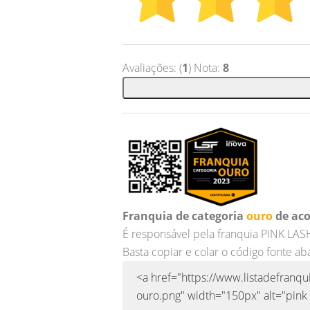
Avaliações: (
1
) Nota:
8
Franquia de categoria
ouro
de aco
É responsável pela franquia PINK LA
Basta copiar e colar o código fonte ab