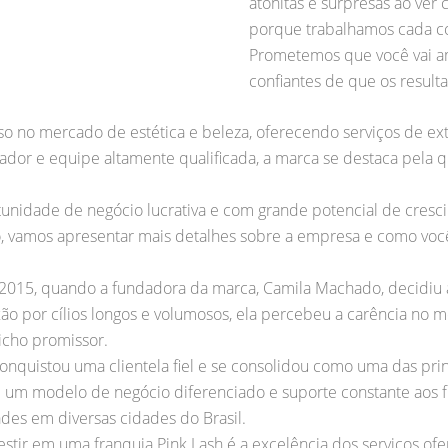
atônitas e surpresas ao ver 
porque trabalhamos cada c
Prometemos que você vai am
confiantes de que os resultad
so no mercado de estética e beleza, oferecendo serviços de ext
dor e equipe altamente qualificada, a marca se destaca pela 
nidade de negócio lucrativa e com grande potencial de cresci
go, vamos apresentar mais detalhes sobre a empresa e como vo
2015, quando a fundadora da marca, Camila Machado, decidiu a
o por cílios longos e volumosos, ela percebeu a carência no 
nicho promissor.
conquistou uma clientela fiel e se consolidou como uma das pri
om um modelo de negócio diferenciado e suporte constante aos
es em diversas cidades do Brasil.
estir em uma franquia Pink Lash é a excelência dos serviços o