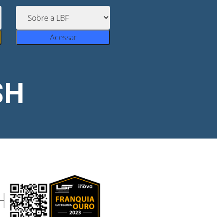
Acessar
SH
H