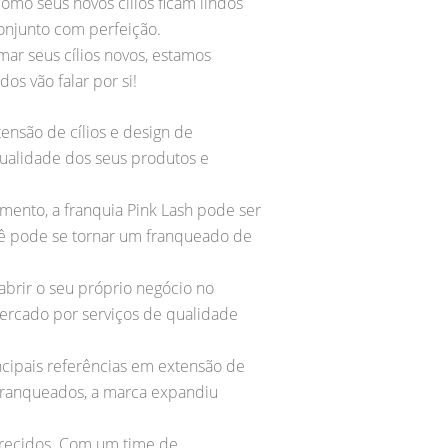
como seus novos cílios ficam lindos
onjunto com perfeição.
ar seus cílios novos, estamos
os vão falar por si!
ensão de cílios e design de
qualidade dos seus produtos e
mento, a franquia Pink Lash pode ser
cê pode se tornar um franqueado de
brir o seu próprio negócio no
mercado por serviços de qualidade
ncipais referências em extensão de
 franqueados, a marca expandiu
ferecidos. Com um time de