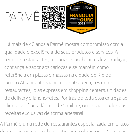
PARMÊ
Há mais de 40 anos a Parmê mostra compromisso com a
qualidade e excelência de seus produtos e serviços. A
rede de restaurantes, pizzarias e lanchonetes leva tradição,
confiança e sabor aos cariocas e se mantém como
referência em pizzas e massas na cidade do Rio de
Janeiro.Atualmente são mais de 60 operações entre
restaurantes, lojas express em shopping centers, unidades
de delivery e lanchonetes. Por trás de toda essa entrega ao
cliente, está uma fábrica de 5 mil m², onde são produzidas
receitas exclusivas de forma artesanal.
A Parmê é uma rede de restaurantes especializada em pratos
de massas, pizzas, lanches, petiscos e sobremesas. Com mais