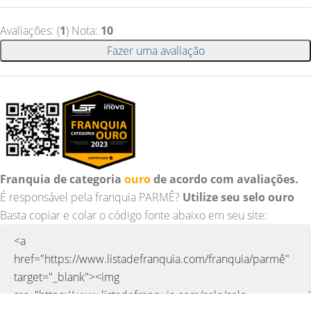
Avaliações: (
1
) Nota:
10
Fazer uma avaliação
Franquia de categoria
ouro
de acordo com avaliações.
É responsável pela franquia PARMÊ?
Utilize seu selo ouro
Basta copiar e colar o código fonte abaixo em seu site: