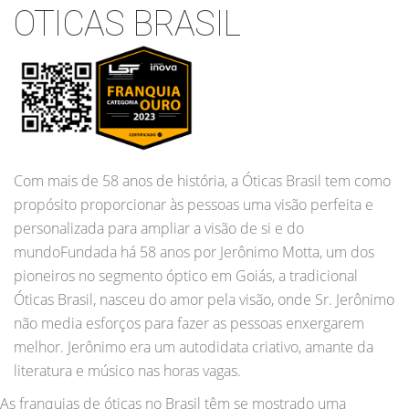
OTICAS BRASIL
Com mais de 58 anos de história, a Óticas Brasil tem como
propósito proporcionar às pessoas uma visão perfeita e
personalizada para ampliar a visão de si e do
mundoFundada há 58 anos por Jerônimo Motta, um dos
pioneiros no segmento óptico em Goiás, a tradicional
Óticas Brasil, nasceu do amor pela visão, onde Sr. Jerônimo
não media esforços para fazer as pessoas enxergarem
melhor. Jerônimo era um autodidata criativo, amante da
literatura e músico nas horas vagas.
As franquias de óticas no Brasil têm se mostrado uma