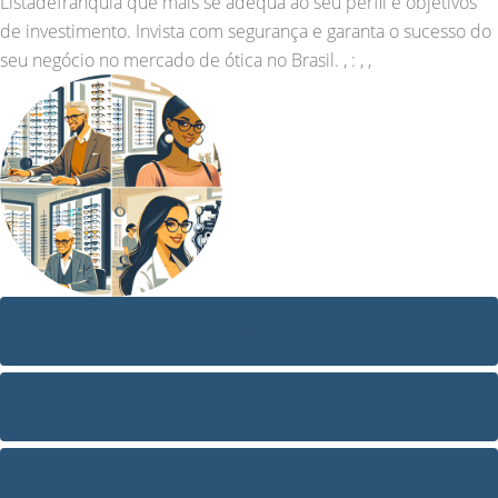
Listadefranquia que mais se adequa ao seu perfil e objetivos
de investimento. Invista com segurança e garanta o sucesso do
seu negócio no mercado de ótica no Brasil. , : , ,
VÍDEO
FOTOS
SITE