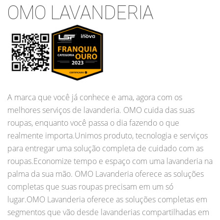
OMO LAVANDERIA
A marca que você já conhece e ama, agora com os
melhores serviços de lavanderia. OMO cuida das suas
roupas, enquanto você passa o dia fazendo o que
realmente importa.Unimos produto, tecnologia e serviços
para entregar uma solução completa de cuidado com as
roupas.Economize tempo e espaço com uma lavanderia na
palma da sua mão. OMO Lavanderia oferece as soluções
completas que suas roupas precisam em um só
lugar.OMO Lavanderia oferece as soluções completas em
segmentos que vão desde lavanderias compartilhadas em