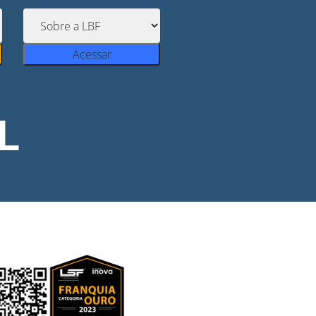
Acessar
L