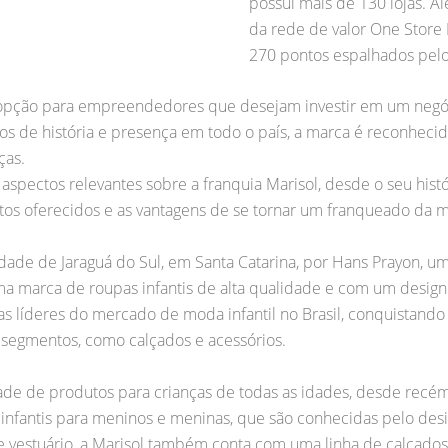
possui mais de 130 lojas. A
da rede de valor One Store
270 pontos espalhados pelo 
 opção para empreendedores que desejam investir em um negóc
os de história e presença em todo o país, a marca é reconheci
ças.
aspectos relevantes sobre a franquia Marisol, desde o seu hist
os oferecidos e as vantagens de se tornar um franqueado da m
idade de Jaraguá do Sul, em Santa Catarina, por Hans Prayon, 
a marca de roupas infantis de alta qualidade e com um design
 líderes do mercado de moda infantil no Brasil, conquistando
 segmentos, como calçados e acessórios.
de de produtos para crianças de todas as idades, desde recém
infantis para meninos e meninas, que são conhecidas pelo desi
 de vestuário, a Marisol também conta com uma linha de calçad