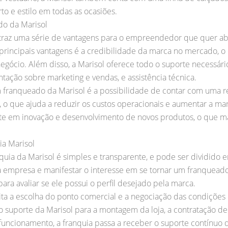
to e estilo em todas as ocasiões.
do da Marisol
 traz uma série de vantagens para o empreendedor que quer abr
incipais vantagens é a credibilidade da marca no mercado, o qu
gócio. Além disso, a Marisol oferece todo o suporte necessário
ntação sobre marketing e vendas, e assistência técnica.
m franqueado da Marisol é a possibilidade de contar com uma r
 o que ajuda a reduzir os custos operacionais e aumentar a m
te em inovação e desenvolvimento de novos produtos, o que ma
ia Marisol
uia da Marisol é simples e transparente, e pode ser dividido 
 empresa e manifestar o interesse em se tornar um franqueado
ara avaliar se ele possui o perfil desejado pela marca.
ita a escolha do ponto comercial e a negociação das condições 
 suporte da Marisol para a montagem da loja, a contratação de 
funcionamento, a franquia passa a receber o suporte contínuo