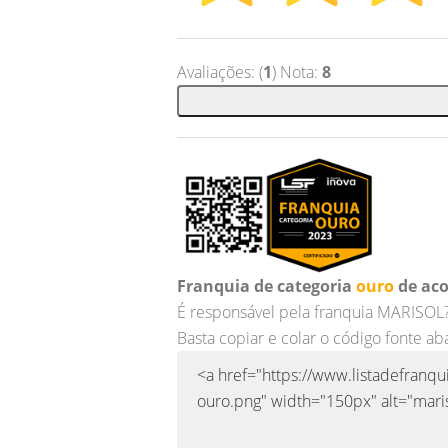
Avaliações: (
1
) Nota:
8
Franquia de categoria
ouro
de aco
É responsável pela franquia MARISOL
Basta copiar e colar o código fonte ab