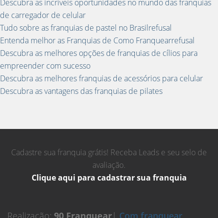
Descubra as incríveis oportunidades no mundo das franquias
de carregador de celular
Tudo sobre as franquias de pastel no Brasilrefusal
Entenda melhor as Franquias de Como Franquearrefusal
Descubra as melhores opções de franquias de cílios para
empreender com sucesso
Descubra as melhores franquias de acessórios para celular
Descubra as vantagens das franquias de pilates
Cadastre sua franquia grátis! Receba Leads e seu selo de
avaliação.
Clique aqui para cadastrar sua franquia
Realização:
90 Franquear
|
Com franquear