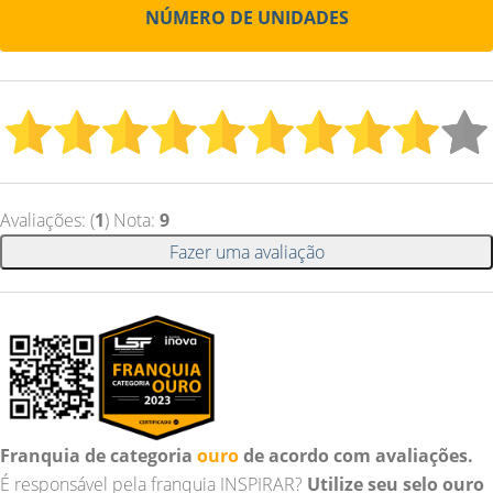
NÚMERO DE UNIDADES
Avaliações: (
1
) Nota:
9
Fazer uma avaliação
Franquia de categoria
ouro
de acordo com avaliações.
É responsável pela franquia INSPIRAR?
Utilize seu selo ouro