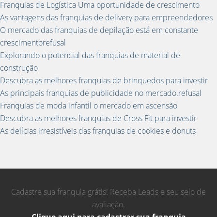
Franquias de Logística Uma oportunidade de crescimento
As vantagens das franquias de delivery para empreendedores
O mercado das franquias de depilação está em constante
crescimentorefusal
Explorando o potencial das franquias de material de
construção
Descubra as melhores franquias de brinquedos para investir
As principais franquias de publicidade no mercado.refusal
Franquias de moda infantil o mercado em ascensão
Descubra as melhores franquias de Cross Fit para investir
As delícias irresistíveis das franquias de cookies e donuts
Cadastre sua franquia grátis! Receba Leads e seu selo de
avaliação.
Clique aqui para cadastrar sua franquia