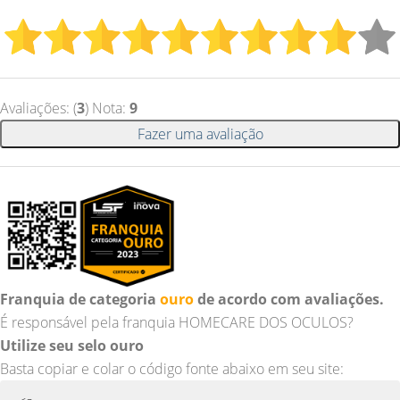
Avaliações: (
3
) Nota:
9
Fazer uma avaliação
Franquia de categoria
ouro
de acordo com avaliações.
É responsável pela franquia HOMECARE DOS OCULOS?
Utilize seu selo ouro
Basta copiar e colar o código fonte abaixo em seu site: